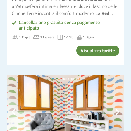
un’atmosfera intima e rilassante, dove il fascino delle
Cinque Terre incontra il comfort moderno. La
Red
Room
, unica camera singola della struttura, dispone
Cancellazione gratuita senza pagamento
di un comodo letto alla francese, bagno privato, Wi-Fi
anticipato
gratuito e tutti i comfort essenziali. Recentemente
1 Ospiti
1 Camere
12 Mq
1 Bagni
ristrutturata, è ideale per chi viaggia da solo e vuole
comfort e tranquillità.
Visualizza tariffe