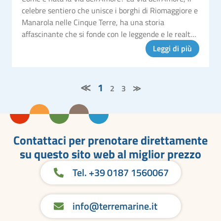
celebre sentiero che unisce i borghi di Riomaggiore e
Manarola nelle Cinque Terre, ha una storia
affascinante che si fonde con le leggende e le realtà
del paesaggio ligure. Il sentiero è nato quasi per caso
Leggi di più
negli anni
≪
1
2
3
≫
Contattaci per prenotare direttamente
su questo sito web al miglior prezzo
Tel. +39 0187 1560067
info@terremarine.it