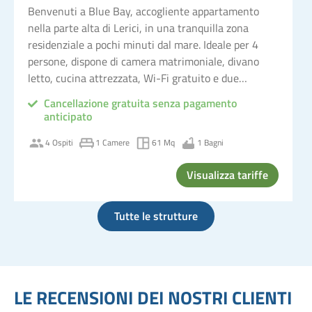
Benvenuti a Blue Bay, accogliente appartamento
nella parte alta di Lerici, in una tranquilla zona
residenziale a pochi minuti dal mare. Ideale per 4
persone, dispone di camera matrimoniale, divano
letto, cucina attrezzata, Wi-Fi gratuito e due
balconcini. Situato al primo piano con ascensore e
Cancellazione gratuita senza pagamento
parcheggio condominiale, è la scelta perfetta per una
anticipato
vacanza all’insegna di relax, mare e scoperta delle
4 Ospiti
1 Camere
61 Mq
1 Bagni
bellezze della costa ligure.
Visualizza tariffe
Tutte le strutture
LE RECENSIONI DEI NOSTRI CLIENTI