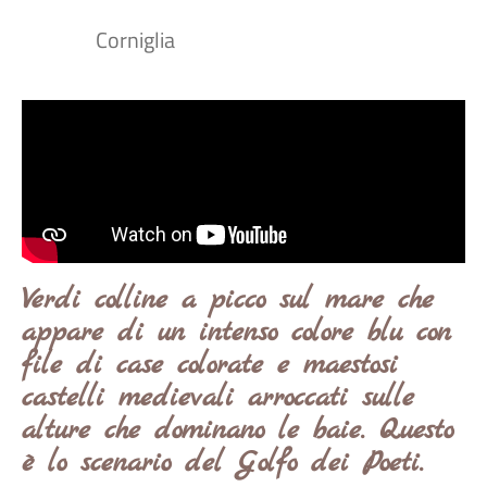
Corniglia
Verdi colline a picco sul mare che
appare di un intenso colore blu con
file di case colorate e maestosi
castelli medievali arroccati sulle
alture che dominano le baie. Questo
è lo scenario del Golfo dei Poeti.