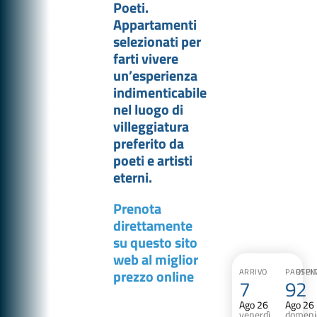
Poeti.
Appartamenti
selezionati per
farti vivere
un’esperienza
indimenticabile
nel luogo di
villeggiatura
preferito da
poeti e artisti
eterni.
Prenota
direttamente
su questo sito
web al miglior
prezzo online
ARRIVO
PARTEN
OSPIT
7
9
2
Ago 26
Ago 26
venerdì
domeni